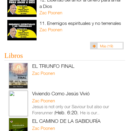
a Dios
Zac Poonen
11. Enemigos espirituales y no terrenales
Zac Poonen
Más
(19)
Libros
EL TRIUNFO FINAL
Zac Poonen
Viviendo Como Jesús Vivió
Zac Poonen
Jesus is not only our Saviour but also our
Heb. 6:20
Forerunner (
). He is our..
EL CAMINO DE LA SABIDURÍA
Zac Poonen