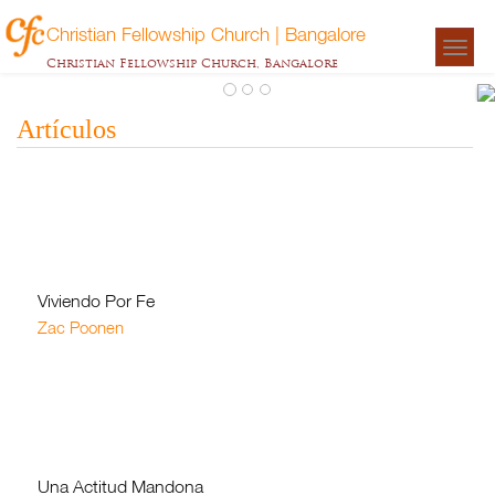
Christian Fellowship Church | Bangalore
Togg
Christian Fellowship Church, Bangalore
navigat
Artículos
M
Za
P
Viviendo Por Fe
Zac Poonen
Una Actitud Mandona